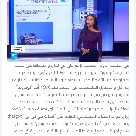
في الصحف اليوم: التصعيد الإسرائيلي في لبنان والسيطرة على قلعة
الشقيف “بوفور”. لاكروا تذكر باحتلال 1982 الذي أوجد بيئة خصبة
لمقاومة حزب الله و”المدن” تستعيد صور الأرشيف وبدايات المعارك بين
إسرائيل والفصائل الفلسطينية في القلعة منذ 1976. أما “لوموند”
فتعود بتقرير من مدينة النبطية وترصد حالة عزلة كاملة لمستشفى
النجدة التي يقترب القصف منها بشكل مكثف خلال الأيام الأخيرة.
الملف الإيراني حاضر عبر “فاينانشيال تايمز” التي تكشف كيف تستخدم
إيران أدوات الذكاء الاصطناعي الغربية مثل “تشات جي بي تي” chatgpt
و Gemini لتصيد أعدائها. وصحيفة “وول ستريت جورنال” تكشف عن
سلاح أمريكي جديد لإسقاط المسيرات الإيرانية من دون إنفاق مليون