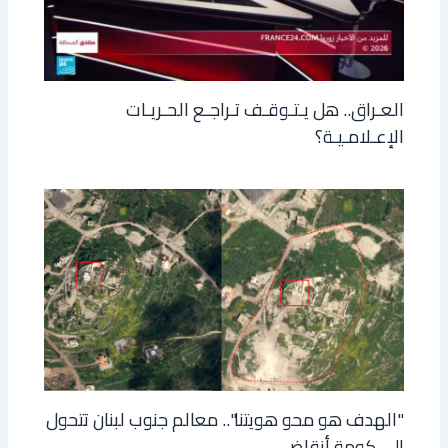
العـراق.. هل يـتـوقـف تـراجـع الحـريـات
الإعـلامـيـة؟
"الهدف هو محو هويتنا".. معالم جنوب لبنان تتحول
إلى كومة أنقاض