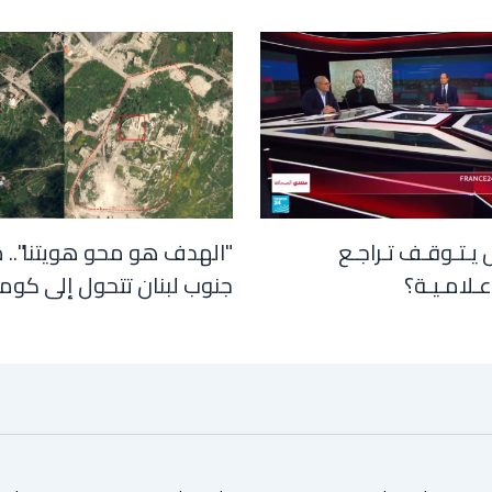
 يـتـوقـف تـراجـع
"الهدف هو محو هويتنا".. 
عـلامـيـة؟
جنوب لبنان تتحول إلى كوم