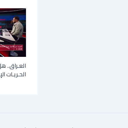
العـراق.. هل
الحـريـات الإ