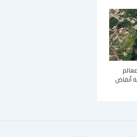
معالم
ة أنقاض