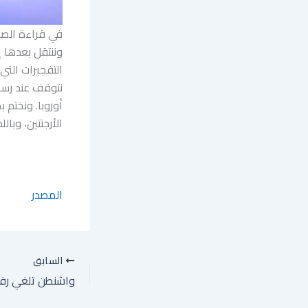
في قراءة الصحف
وننتقل بعدها إ
التفجيرات الت
نتوقف عند رسائ
أوروبا. ونختم 
الأرجنتين، وبا
المصدر
السابق