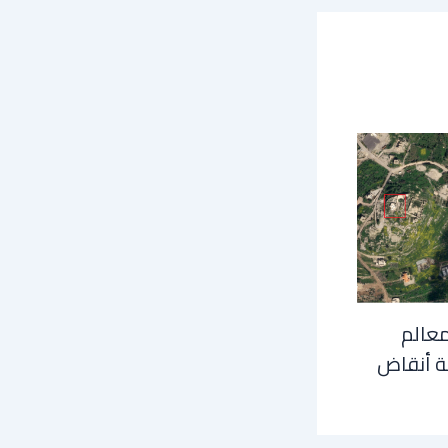
معالم
ة أنقاض