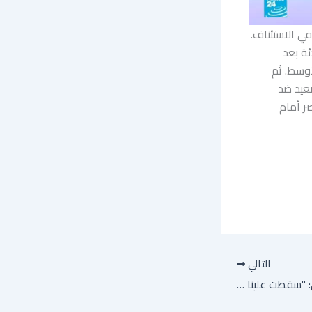
في الاستئناف.
ئة بعد
أوسط. ثم
صعيد ضد
ر أمام
التالي
انفجار مزدوج في دمشق: "سقطت علينا حجارة وقطع بلاستيكية"