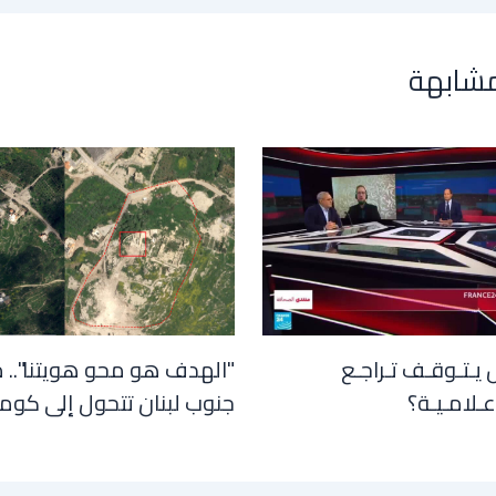
مشابهة
 يـتـوقـف تـراجـع
"الهدف هو محو هويتنا".. 
عـلامـيـة؟
جنوب لبنان تتحول إلى كوم