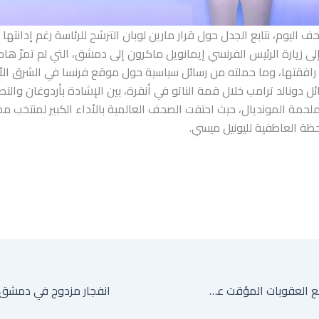
 اليوم، نتابع الجدل حول قرار مارين لوبان الترشح للرئاسة رغم إدانتها 
لى زيارة الرئيس الفرنسي إيمانويل ماكرون إلى دمشق، التي لم تمرّ هاد
ي رافقتها، وما حملته من رسائل سياسية حول موقع فرنسا في الشرق ال
ل دونالد ترامب خلال قمة الناتو في أنقرة، بين الإشادة بأردوغان والت
بملحمة المونديال، حيث احتفت الصحف العالمية بالأداء الكبير لمنتخب مص
للحظة العاطفية لليونيل ميسي.
واشنطن تلغي رفع العقوبات المؤقت عن طهران وتهاجم إيران بعد استهداف سفن في هرمز