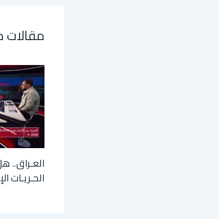
مقالات 
العـراق.. هل
الحـريـات الإ