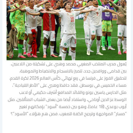
يُعول مدرب المنتخب المغربي محمد وهبي على تشكيلة من اللاعبين،
بين قدامى ووافدين جدد، تتميز بالانسجام والانضباط والموهبة،
لتحقيق الفوز على فرنسا في ربع نهائي كأس العالم 2026 لكرة القدم،
مساء الخميس في بوسطن. فقد حافظ وهبي على “الأطر القيادية”،
مثل الحارس ياسين بونو والقائد المدافع أشرف حكيمي أو لاعب
الوسط عز الدين أوناحي، واستفاد أيضا من بعض الشباب المتألقين، مثل
أيوب بوعدي (18 عاما)، وهو بين خمسة “أسود” بإمكانهم تغيير
“مسار” المواجهة وترجيح الكفة للمغرب. فمن هم هؤلاء “الأسود”؟