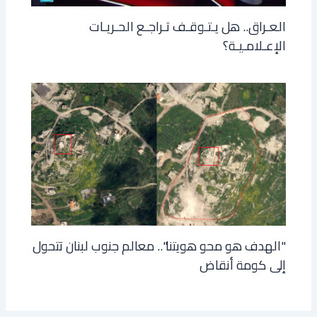
العـراق.. هل يـتـوقـف تـراجـع الحـريـات
الإعـلامـيـة؟
"الهدف هو محو هويتنا".. معالم جنوب لبنان تتحول
إلى كومة أنقاض