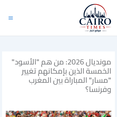
خطي
لى
لمحتوى
مونديال 2026: من هم "الأسود"
الخمسة الذين بإمكانهم تغيير
"مسار" المباراة بين المغرب
وفرنسا؟