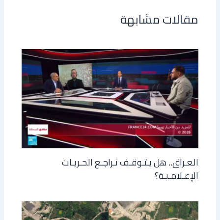
مقالات مشابهة
العـراق.. هل يـتـوقـف تـراجـع الحـريـات
الإعـلامـيـة؟