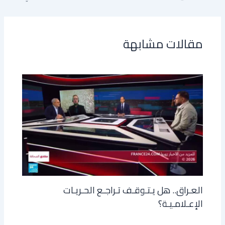
مقالات مشابهة
العـراق.. هل يـتـوقـف تـراجـع الحـريـات
الإعـلامـيـة؟