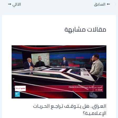
السابق
التالي
مقالات مشابهة
العـراق.. هل يـتـوقـف تـراجـع الحـريـات
الإعـلامـيـة؟