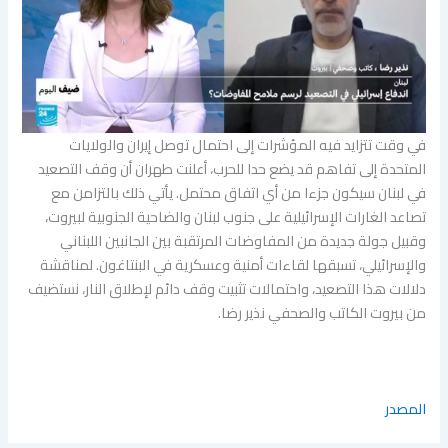
في وقت تتزايد فيه المؤشرات إلى احتمال توصل إيران والولايات
المتحدة إلى تفاهم قد يضع حدا للحرب، أعلنت طهران أن وقف التصعيد
في لبنان سيكون جزءا من أي اتفاق محتمل. يأتي ذلك بالتزامن مع
تصاعد الغارات الإسرائيلية على جنوب لبنان والضاحية الجنوبية لبيروت،
وقبيل جولة جديدة من المفاوضات المرتقبة بين الجانبين اللبناني
والإسرائيلي، تسبقها لقاءات أمنية وعسكرية في البنتاغون. لمناقشة
دلالات هذا التصعيد، واحتمالات تثبيت وقف دائم لإطلاق النار، نستضيف
من بيروت الكاتب والصحفي نذير رضا.
المصدر