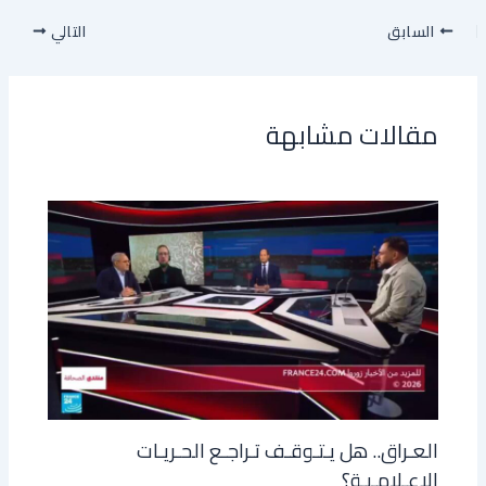
السابق
التالي
مقالات مشابهة
العـراق.. هل يـتـوقـف تـراجـع الحـريـات
الإعـلامـيـة؟