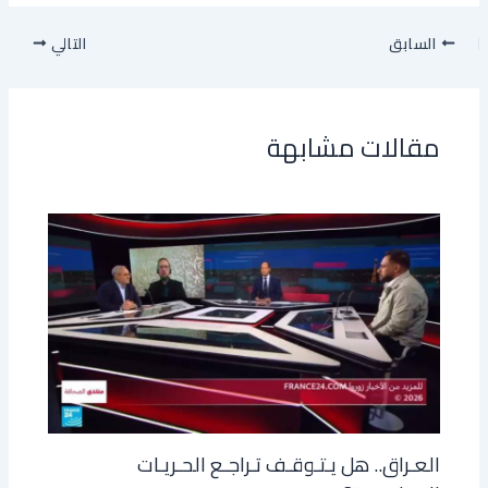
السابق
التالي
مقالات مشابهة
العـراق.. هل يـتـوقـف تـراجـع الحـريـات