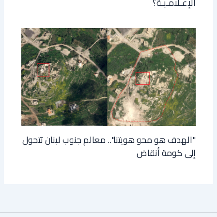
الإعـلامـيـة؟
"الهدف هو محو هويتنا".. معالم جنوب لبنان تتحول
إلى كومة أنقاض