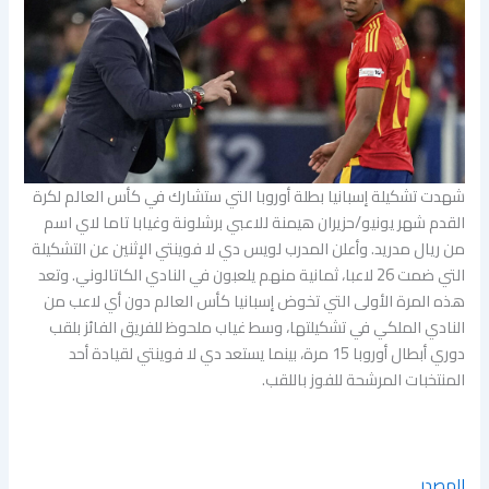
شهدت تشكيلة ​إسبانيا بطلة أوروبا التي ستشارك في كأس العالم لكرة
القدم شهر يونيو/حزيران هيمنة للاعبي برشلونة وغيابا تاما لاي اسم
من ريال مدريد. وأعلن المدرب لويس دي لا فوينتي الإثنين عن التشكيلة
التي ضمت 26 لاعبا، ثمانية منهم يلعبون في النادي الكاتالوني. وتعد
هذه المرة الأولى التي تخوض إسبانيا كأس العالم دون أي لاعب من
النادي الملكي ​في تشكيلتها، وسط غياب ملحوظ للفريق الفائز بلقب
دوري أبطال أوروبا 15 مرة، بينما يستعد دي لا فوينتي لقيادة أحد
المنتخبات المرشحة للفوز باللقب.
المصدر