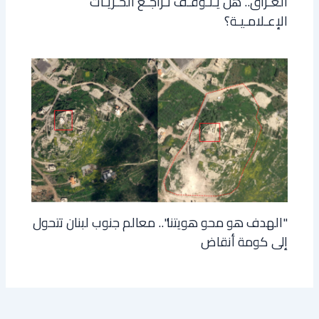
العـراق.. هل يـتـوقـف تـراجـع الحـريـات
الإعـلامـيـة؟
"الهدف هو محو هويتنا".. معالم جنوب لبنان تتحول
إلى كومة أنقاض