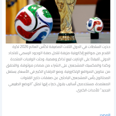
حذرت السلطات في الدول الثلاث المضيفة لكأس العالم 2026 لكرة
القدم من مواقع إلكترونية مزيفة تنتحل صفة الوجود الرسمي للاتحاد
الدولي (فيفا) على الإنترنت لبيع تذاكر وهمية. وحثت الولايات المتحدة
وكندا والمكسيك المشجعين على الشراء من مصادر موثوقة، والتحقق
من عناوين المواقع الإلكترونية. ومع الارتفاع الكبير في الأسعار، يستغل
المحتالون يأس المشجعين الباحثين عن صفقات خارج القنوات
المعتمدة، مستخدمين أساليب يقول خبراء إنها تمثل “الوضع الطبيعي
الجديد” للأحداث الكبرى.
المصدر