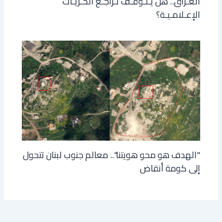
العـراق.. هل يـتـوقـف تـراجـع الحـريـات
الإعـلامـيـة؟
"الهدف هو محو هويتنا".. معالم جنوب لبنان تتحول
إلى كومة أنقاض