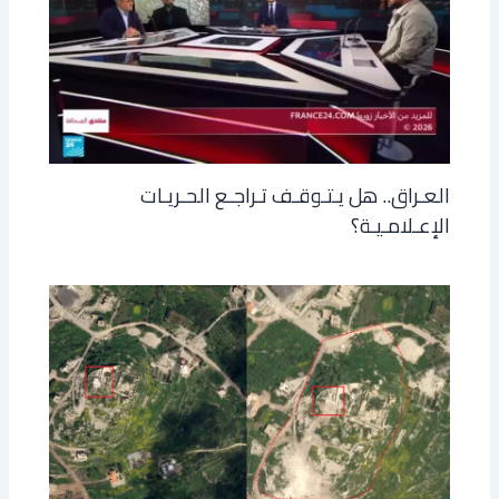
العـراق.. هل يـتـوقـف تـراجـع الحـريـات
الإعـلامـيـة؟