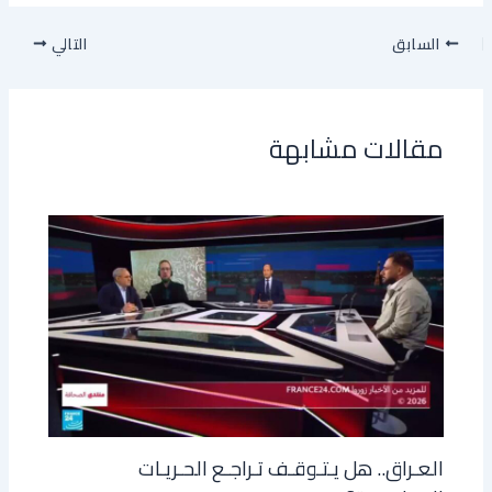
السابق
التالي
مقالات مشابهة
العـراق.. هل يـتـوقـف تـراجـع الحـريـات