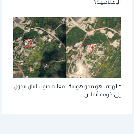
الإعـلامـيـة؟
"الهدف هو محو هويتنا".. معالم جنوب لبنان تتحول
إلى كومة أنقاض