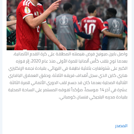
واصل بايرن ميونيخ فرض هيمنته المطلقة على كرة القدم الألمانية،
بعدما توج بلقب كأس ألمانيا للمرة الأولى منذ عام 2020، إثر فوزه
الكبير على شتوتغارت بثلاثية نظيفة في النهائي، بقيادة نجمه الإنكليزي
هاري كاين الذي سجل أهداف فريقه الثلاثة. وحقق العملاق البافاري
الثنائية المحلية بعدما كان قد حسم لقب الدوري الألماني للمرة الثالثة
عشرة في آخر 14 موسماً، مؤكداً تفوقه المستمر على الساحة المحلية
بقيادة مدربه البلجيكي فنسان كومباني.
المصدر