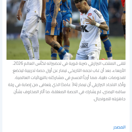
تلقى المنتخب البرازيلي ضربة قوية في تحضيراته لكأس العالم 2026،
الأربعاء، بعد أن غاب نجمه التاريخي نيمار عن أول حصة تدريبية ليخضع
لفحوصات طبية، مما أرجأ الحسم في مشاركته بالنهائيات العالمية.
وأكد الاتحاد البرازيلي أن نيمار (34 عاما) الذي يتعافى من إصابة في ربلة
ساقه اليمنى، لم يشارك في الحصة المغلقة، ما أثار المخاوف بشأن
جاهزيته للمونديال.
المصدر