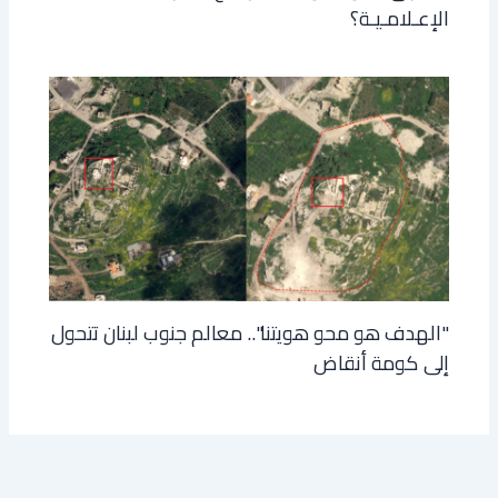
الإعـلامـيـة؟
"الهدف هو محو هويتنا".. معالم جنوب لبنان تتحول
إلى كومة أنقاض