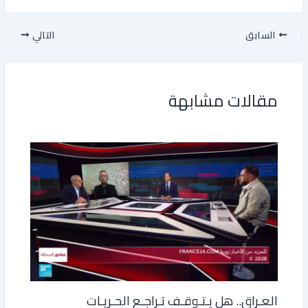
السابق
التالي
مقالات مشابهة
العـراق.. هل يـتـوقـف تـراجـع الحـريـات