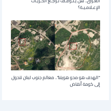
العـراق.. هل يـتـوقـف تـراجـع الحـريـات
الإعـلامـيـة؟
"الهدف هو محو هويتنا".. معالم جنوب لبنان تتحول
إلى كومة أنقاض