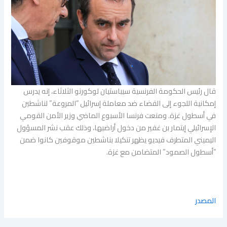
قال رئيس الحكومة الفرنسية سيباستيان لوكورنو الثلاثاء، إنه يدرس
إمكانية اللجوء إلى القضاء ضد معاملة إسرائيل “المروعة” لناشطين
في أسطول غزة. ومنعت فرنسا الأسبوع الماضي وزير الأمن القومي
الإسرائيلي إيتمار بن غفير من دخول أراضيها، وذلك عقب نشر المسؤول
اليميني المتطرف فيديو يظهر تنكيلا بناشطين موقوفين كانوا ضمن
“أسطول الصمود” المتضامن مع غزة.
المصدر