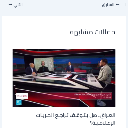
السابق
التالي
مقالات مشابهة
العـراق.. هل يـتـوقـف تـراجـع الحـريـات
الإعـلامـيـة؟