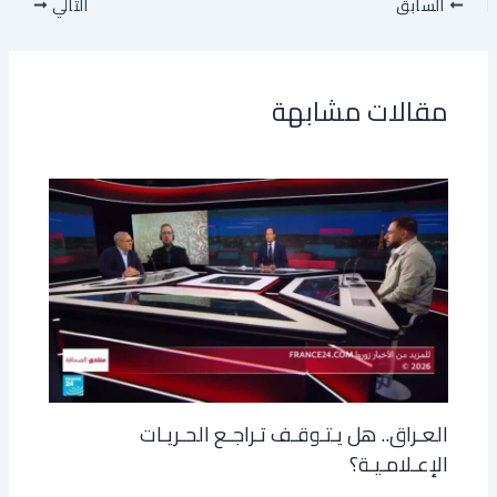
السابق
التالي
مقالات مشابهة
العـراق.. هل يـتـوقـف تـراجـع الحـريـات
الإعـلامـيـة؟