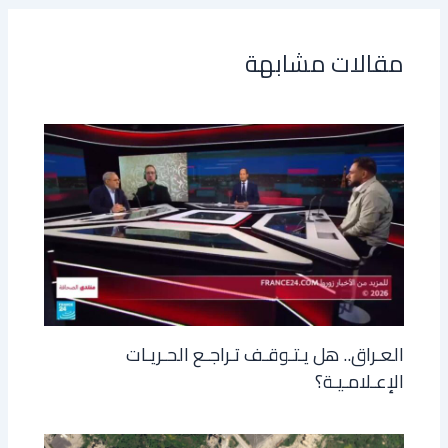
مقالات مشابهة
العـراق.. هل يـتـوقـف تـراجـع الحـريـات
الإعـلامـيـة؟