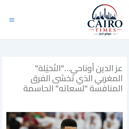
خطي
لى
لمحتوى
عز الدين أوناحي…"النُحَيْلة"
المغربي الذي تخشى الفرق
المنافسة "لسعاته" الحاسمة