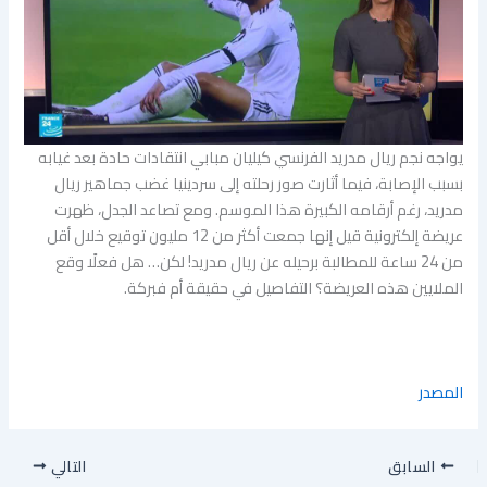
يواجه نجم ريال مدريد الفرنسي كيليان مبابي انتقادات حادة بعد غيابه
بسبب الإصابة، فيما أثارت صور رحلته إلى سردينيا غضب جماهير ريال
مدريد، رغم أرقامه الكبيرة هذا الموسم. ومع تصاعد الجدل، ظهرت
عريضة إلكترونية قيل إنها جمعت أكثر من 12 مليون توقيع خلال أقل
من 24 ساعة للمطالبة برحيله عن ريال مدريد! لكن… هل فعلًا وقع
الملايين هذه العريضة؟ التفاصيل في حقيقة أم فبركة.
المصدر
السابق
التالي