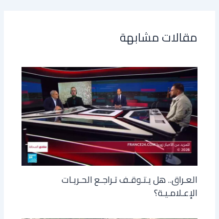
مقالات مشابهة
العـراق.. هل يـتـوقـف تـراجـع الحـريـات
الإعـلامـيـة؟