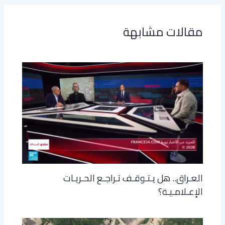
مقالات مشابهة
العـراق.. هل يـتـوقـف تـراجـع الحـريـات
الإعـلامـيـة؟