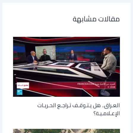
مقالات مشابهة
العـراق.. هل يـتـوقـف تـراجـع الحـريـات
الإعـلامـيـة؟