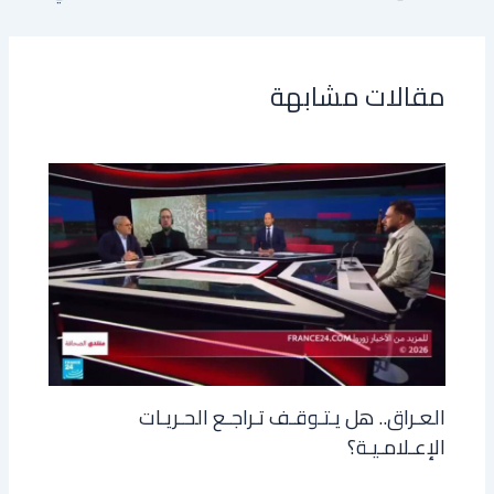
مقالات مشابهة
العـراق.. هل يـتـوقـف تـراجـع الحـريـات
الإعـلامـيـة؟