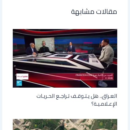
مقالات مشابهة
العـراق.. هل يـتـوقـف تـراجـع الحـريـات
الإعـلامـيـة؟