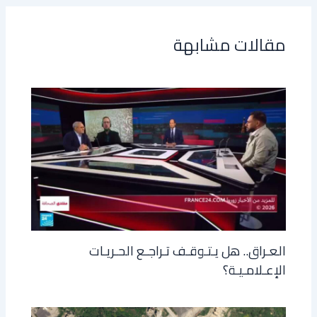
مقالات مشابهة
العـراق.. هل يـتـوقـف تـراجـع الحـريـات
الإعـلامـيـة؟