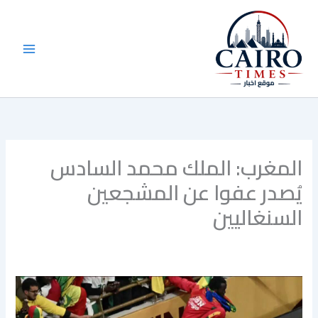
خطي
لى
لمحتوى
المغرب: الملك محمد السادس
يُصدر عفوا عن المشجعين
السنغاليين