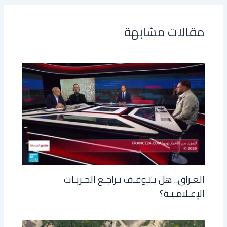
مقالات مشابهة
العـراق.. هل يـتـوقـف تـراجـع الحـريـات
الإعـلامـيـة؟