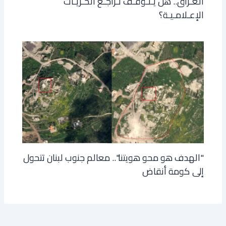
العـراق.. هل يـتـوقـف تـراجـع الحـريـات
الإعـلامـيـة؟
"الهدف هو محو هويتنا".. معالم جنوب لبنان تتحول
إلى كومة أنقاض