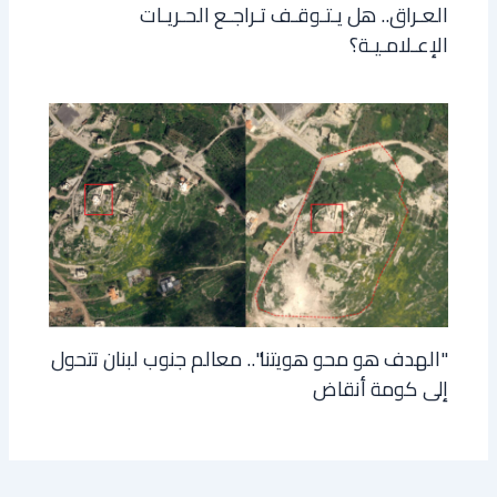
العـراق.. هل يـتـوقـف تـراجـع الحـريـات
الإعـلامـيـة؟
"الهدف هو محو هويتنا".. معالم جنوب لبنان تتحول
إلى كومة أنقاض