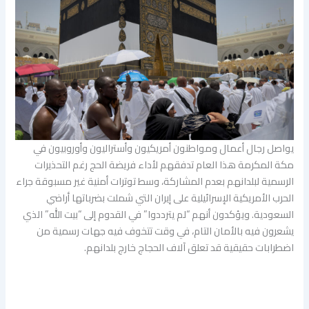
يواصل رجال أعمال ومواطنون أمريكيون وأستراليون وأوروبيون في
مكة المكرمة هذا العام تدفقهم لأداء فريضة الحج رغم التحذيرات
الرسمية لبلدانهم بعدم المشاركة، وسط توترات أمنية غير مسبوقة جراء
الحرب الأمريكية الإسرائيلية على إيران التي شملت بضرباتها أراضي
السعودية. ويؤكدون أنهم “لم يترددوا” في القدوم إلى “بيت الله” الذي
يشعرون فيه بالأمان التام، في وقت تتخوف فيه جهات رسمية من
اضطرابات حقيقية قد تعلق آلاف الحجاج خارج بلدانهم.