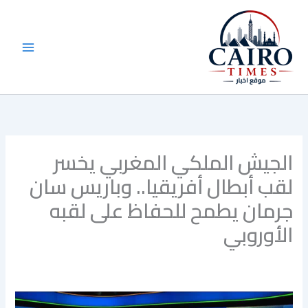
خطي
لى
لمحتوى
الجيش الملكي المغربي يخسر
لقب أبطال أفريقيا.. وباريس سان
جرمان يطمح للحفاظ على لقبه
الأوروبي