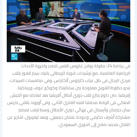
في رياضة 24: بطولة رولان غاروس للتنس تتصدر واجهة الأحداث
الرياضية العالمية، مع ترشيحات قوية للإيطالي يانيك سينر للفوز بلقب
فردي الرجال في ظل غياب كارلوس ألكاراس. وفي منافسات السيدات،
تبدو حظوظ التتويج مفتوحة بين سابالينكا وكوكو غوف وريباكينا.
إفريقيا، صن داونز ينتزع لقب دوري أبطال أفريقيا بعد تعادله مع الجيش
الملكي في الرباط، محققا لقبه القاري الثاني. وفي أوروبا، يلتقي باريس
سان جيرمان وآرسنال في نهائي دوري الأبطال وسط ترقب لمصير
مشاركة أشرف حكيمي وعودة عثمان ديمبيلي. وبعد ليفربول، تقارير عن
انتقال محمد صلاح إلى الدوري السعودي.