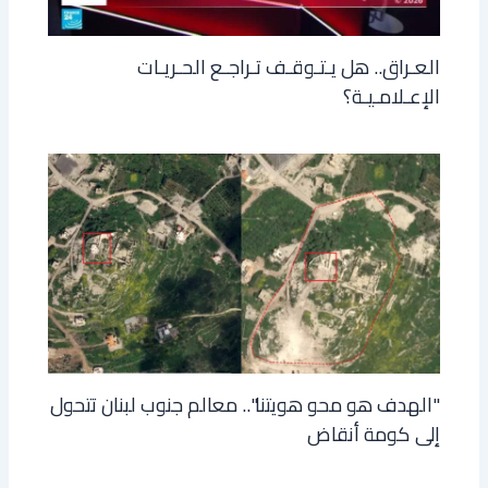
العـراق.. هل يـتـوقـف تـراجـع الحـريـات
الإعـلامـيـة؟
"الهدف هو محو هويتنا".. معالم جنوب لبنان تتحول
إلى كومة أنقاض