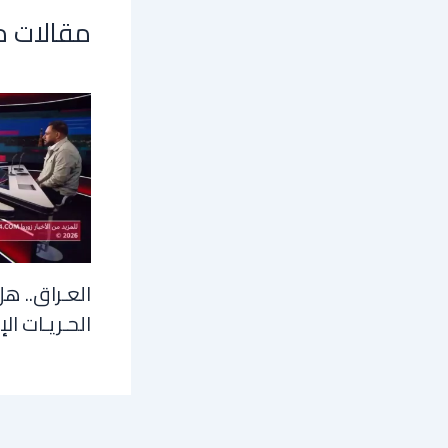
مقالات 
العـراق.. هل
الحـريـات الإ