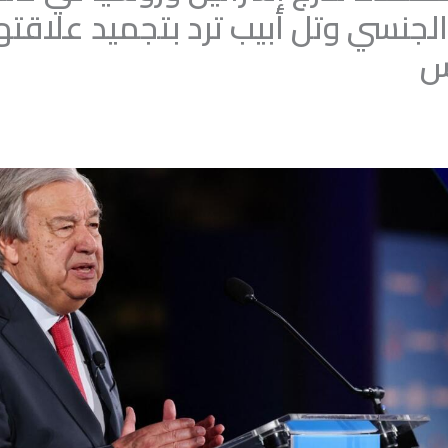
لجنسي وتل أبيب ترد بتجميد علاقته
س