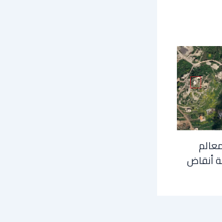
معالم
ة أنقاض