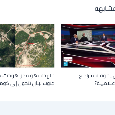
مشابهة
 يـتـوقـف تـراجـع
"الهدف هو محو هويتنا".. 
عـلامـيـة؟
جنوب لبنان تتحول إلى كوم