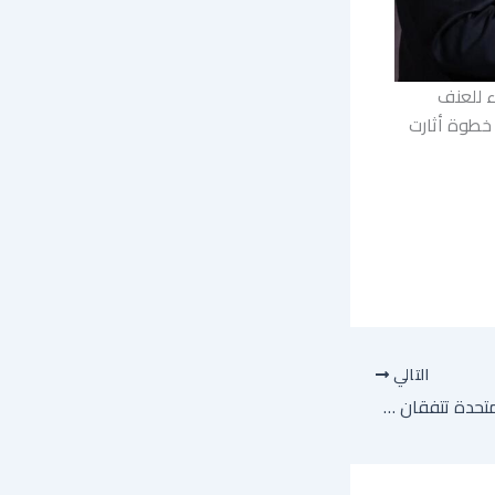
ء للعنف
 خطوة أثارت
التالي
مباشر: إيران والولايات المتحدة تتفقان على إطار لصفقة وقف إطلاق النار بانتظار موافقة ترامب