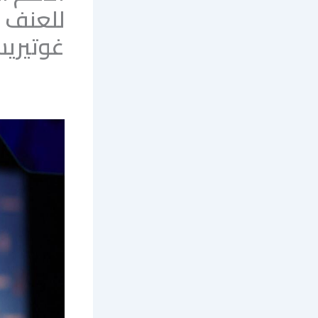
للعنف ا
غوتيري