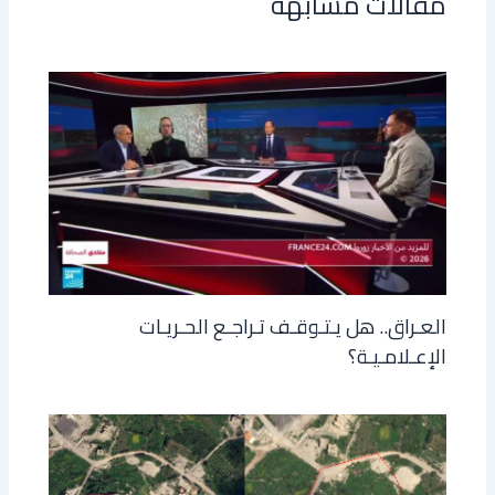
مقالات مشابهة
العـراق.. هل يـتـوقـف تـراجـع الحـريـات
الإعـلامـيـة؟