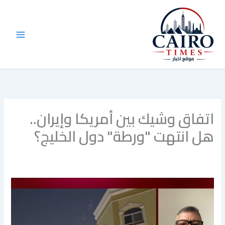
خطي
لى
لمحتوى
اتفاق وشيك بين أمريكا وإيران..
هل انتهت "ورطة" دول الخليج؟