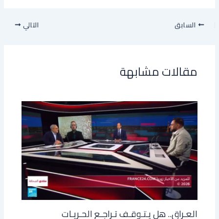
السابق
التالي
مقالات مشابهة
العـراق.. هل يـتـوقـف تـراجـع الحـريـات