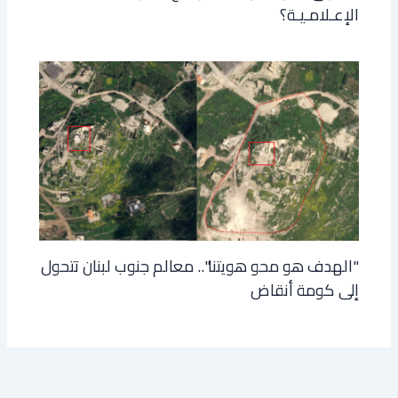
الإعـلامـيـة؟
"الهدف هو محو هويتنا".. معالم جنوب لبنان تتحول
إلى كومة أنقاض