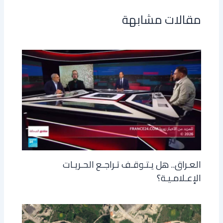
مقالات مشابهة
العـراق.. هل يـتـوقـف تـراجـع الحـريـات
الإعـلامـيـة؟