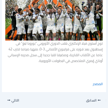
توج أستون فيلا الإنكليزي بلقب الدوري الأوروبي “يوروبا ليغ” في
إسطنبول بعد فوزه على فرايبورغ الألماني 3-0، منهيا صياما قارب 42
عاما عن الألقاب القارية، ومضيفا لقبا جديدا إلى سجل مدربه الإسباني
أوناي إيمري المتخصص في البطولات الأوروبية.
المصدر
السابق
التالي