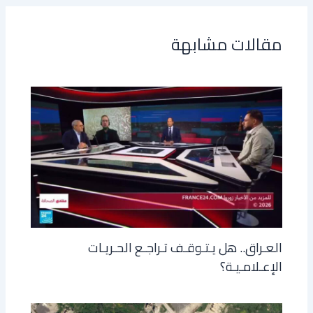
مقالات مشابهة
العـراق.. هل يـتـوقـف تـراجـع الحـريـات
الإعـلامـيـة؟